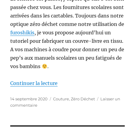
passée chez vous. Les fournitures scolaires sont
arrivées dans les cartables. Toujours dans notre
optique zéro déchet comme notre utilisation de
furoshikis
, je vous propose aujourd’hui un
tutoriel pour fabriquer un couvre-livre en tissu.
A vos machines à coudre pour donner un peu de
pep’s aux manuels scolaires un peu fatigués de
vos bambins
.
de « Couvre-livre en tissu »
Continuer la lecture
Publié
Catégories
14 septembre 2020
Couture
,
Zéro Déchet
Laisser un
le
sur
commentaire
Couvre-
livre
en
tissu