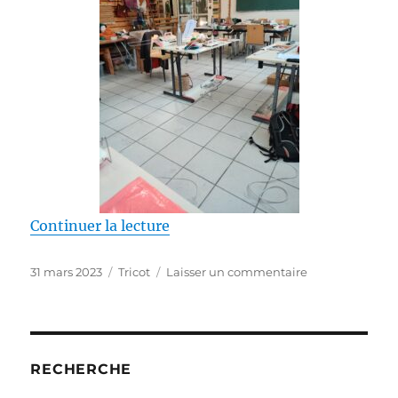
de « Voyage en fibres : mon péri
Continuer la lecture
Publié
Catégories
sur
31 mars 2023
Tricot
Laisser un commentaire
le
Voyage
en
fibres
:
mon
RECHERCHE
périple