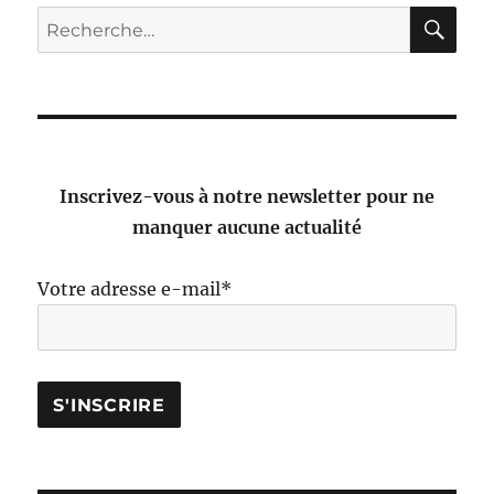
pour
RE
Recherche
découvrir
pour :
le
tricot
machine
Inscrivez-vous à notre newsletter pour ne
manquer aucune actualité
Votre adresse e-mail*