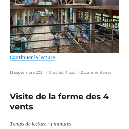
de « Travail de la laine : visite d
Continuer la lecture
Publié
Catégories
sur
13 septembre 2021
Crochet
,
Tricot
2 commentaires
le
Travail
de
la
Visite de la ferme des 4
laine
:
vents
visite
de
la
Temps de lecture :
3
minutes
filature