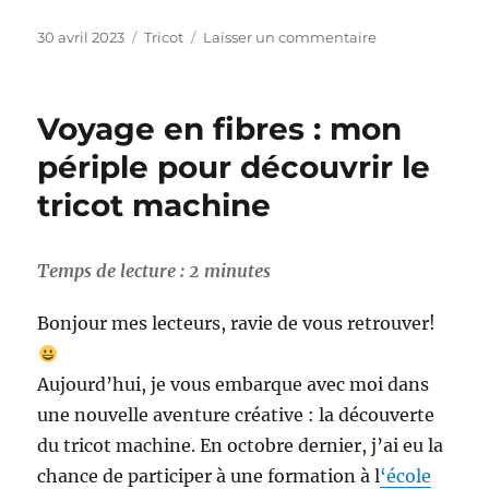
Publié
Catégories
sur
30 avril 2023
Tricot
Laisser un commentaire
le
Découverte
du
pull
Voyage en fibres : mon
d’Aran:
ma
périple pour découvrir le
passion
tricot machine
pour
l’Irlande
Temps de lecture :
2
minutes
Bonjour mes lecteurs, ravie de vous retrouver!
Aujourd’hui, je vous embarque avec moi dans
une nouvelle aventure créative : la découverte
du tricot machine. En octobre dernier, j’ai eu la
chance de participer à une formation à l
‘école