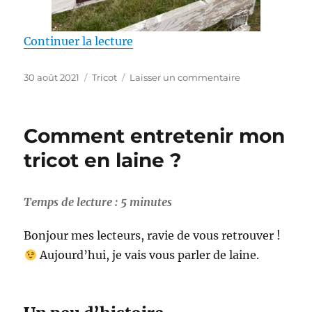
de « Visite de la ferme des 4 ven
Continuer la lecture
Publié
Catégories
sur
30 août 2021
Tricot
Laisser un commentaire
le
Visite
de
la
Comment entretenir mon
ferme
des
tricot en laine ?
4
vents
Temps de lecture :
5
minutes
Bonjour mes lecteurs, ravie de vous retrouver !
Aujourd’hui, je vais vous parler de laine.