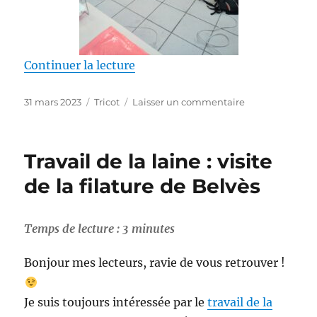
de « Voyage en fibres : mon péri
Continuer la lecture
Publié
Catégories
sur
31 mars 2023
Tricot
Laisser un commentaire
le
Voyage
en
fibres
Travail de la laine : visite
:
mon
de la filature de Belvès
périple
pour
découvrir
Temps de lecture :
3
minutes
le
tricot
Bonjour mes lecteurs, ravie de vous retrouver !
machine
Je suis toujours intéressée par le
travail de la