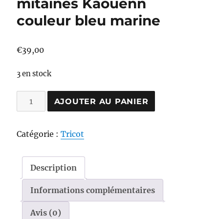
mitaines Kaouenn
couleur bleu marine
€
39,00
3 en stock
quantité
AJOUTER AU PANIER
de
Kit
Catégorie :
Tricot
pour
tricoter
les
Description
mitaines
Informations complémentaires
Kaouenn
couleur
Avis (0)