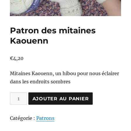
Patron des mitaines
Kaouenn
€
4,20
Mitaines Kaouenn, un hibou pour nous éclairer
dans les endroits sombres
quantité
AJOUTER AU PANIER
de
Patron
Catégorie :
Patrons
des
mitaines