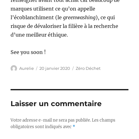
renseigner avant tout achat car beaucoup de
marques utilisent ce qu’on appelle
l’écoblanchiment (le
greenwashing
), ce qui
risque de dévaloriser la filière à la recherche
d’une meilleur éthique.
See you soon !
Auteur
Publié
Catégories
Aurelie
20 janvier 2020
Zéro Déchet
le
Laisser un commentaire
Votre adresse e-mail ne sera pas publiée.
Les champs
obligatoires sont indiqués avec
*