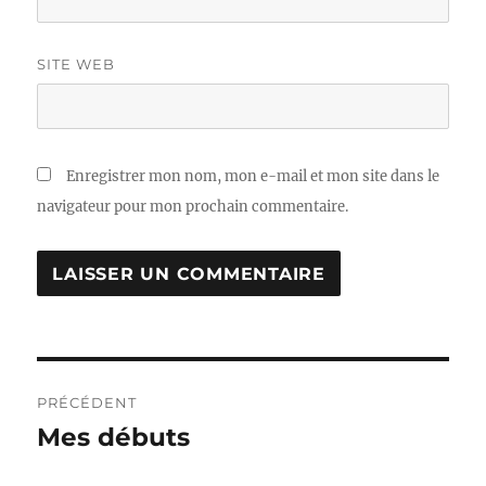
SITE WEB
Enregistrer mon nom, mon e-mail et mon site dans le
navigateur pour mon prochain commentaire.
Navigation
PRÉCÉDENT
de
Mes débuts
Publication
précédente :
l’article