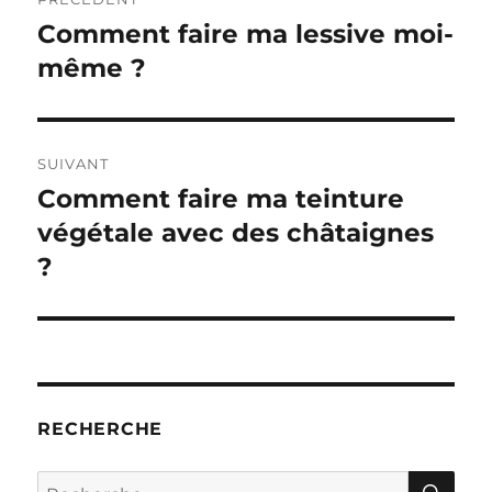
de
Comment faire ma lessive moi-
Publication
précédente :
même ?
l’article
SUIVANT
Comment faire ma teinture
Publication
suivante :
végétale avec des châtaignes
?
RECHERCHE
RE
Recherche