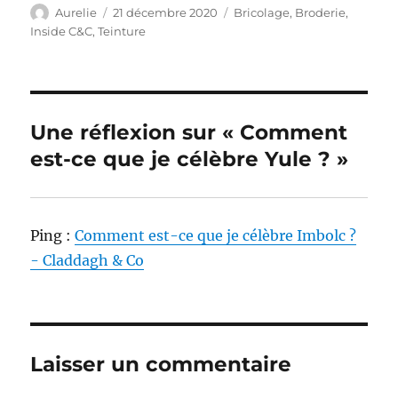
Auteur
Publié
Catégories
Aurelie
21 décembre 2020
Bricolage
,
Broderie
,
le
Inside C&C
,
Teinture
Une réflexion sur « Comment
est-ce que je célèbre Yule ? »
Ping :
Comment est-ce que je célèbre Imbolc ?
- Claddagh & Co
Laisser un commentaire